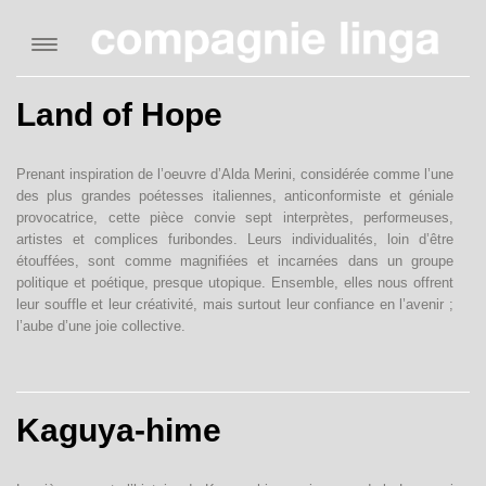
compagnie
chorégraphes
Land of Hope
artistes
Prenant inspiration de l’oeuvre d’Alda Merini, considérée comme l’une
productions
des plus grandes poétesses italiennes, anticonformiste et géniale
provocatrice, cette pièce convie sept interprètes, performeuses,
artistes et complices furibondes. Leurs individualités, loin d’être
side projects
étouffées, sont comme magnifiées et incarnées dans un groupe
politique et poétique, presque utopique. Ensemble, elles nous offrent
cours
leur souffle et leur créativité, mais surtout leur confiance en l’avenir ;
l’aube d’une joie collective.
médiation
liens
Kaguya-hime
sponsors