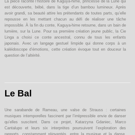
La pièce raconte l’histoire de Kaguya-hime, princesse de la Lune qui
est découverte, bébé, dans la tige d’un bambou lumineux. Après
contact
avoir grandi, sa beauté attire les prétendants de toutes parts, qu’elle
repousse en les mettant chacun au défi de réaliser une tâche
impossible. À la fin du conte, Kaguya-hime retourne, dans un bain de
lumière, sur la Lune. Pour sa première création jeune public, la Cie
Linga a choisi ce conte ancestral, connu de tous les enfants
japonais. Avec un langage gestuel limpide qui donne corps à un
kaléidoscope d’émotions, cette création évoque tout en douceur la
question de l’altérité.
Le Bal
Une sarabande de Rameau, une valse de Strauss : certaines
musiques intemporelles fascinent par l’irrépressible envie de danser
qu’elles suscitent. Dans ce projet, Katarzyna Gdaniec, Marco
Cantalupo et leurs six interprètes poursuivent l’exploration des
rapports, constamment réinventés, entre la musique et la danse,