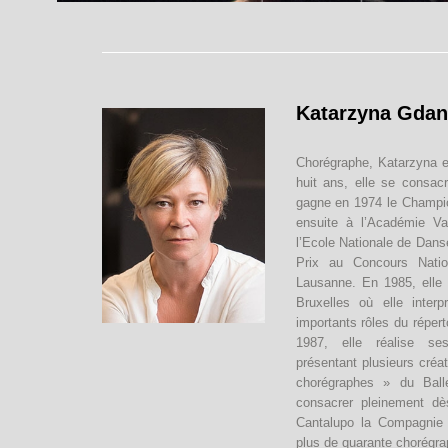
Katarzyna Gdan
Chorégraphe, Katarzyna e
huit ans, elle se consacr
gagne en 1974 le Champion
ensuite à l’Académie V
l’Ecole Nationale de Dans
Prix au Concours Nati
Lausanne. En 1985, elle 
Bruxelles où elle inter
importants rôles du répert
1987, elle réalise se
présentant plusieurs créa
chorégraphes » du Bal
consacrer pleinement d
Cantalupo la Compagnie L
plus de quarante chorégra