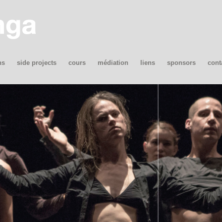
ns
side projects
cours
médiation
liens
sponsors
cont