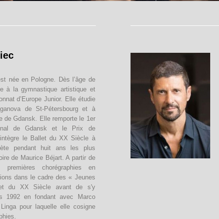
iec
st née en Pologne. Dès l’âge de
e à la gymnastique artistique et
nat d’Europe Junior. Elle étudie
aganova de St-Pétersbourg et à
e de Gdansk. Elle remporte le 1er
onal de Gdansk et le Prix de
intègre le Ballet du XX Siècle à
prète pendant huit ans les plus
oire de Maurice Béjart. A partir de
s premières chorégraphies en
tions dans le cadre des « Jeunes
let du XX Siècle avant de s'y
ès 1992 en fondant avec Marco
inga pour laquelle elle cosigne
phies.