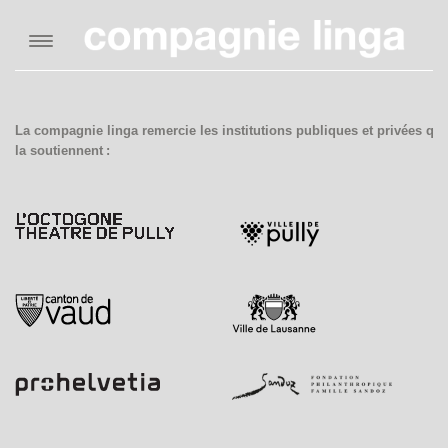
compagnie
chorégraphes
artistes
La compagnie linga remercie les institutions publiques et privées qui
la soutiennent :
productions
side projects
cours
médiation
liens
sponsors