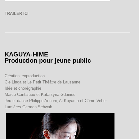
TRAILER ICI
KAGUYA-HIME
Production pour jeune public
Création–coproduction
Cie Linga et Le Petit Théâtre de Lausanne
Idée et chorégraphie
Marco Cantalupo et Katarzyna Gdaniec
Jeu et danse Philippe Annoni, Ai Koyama et Côme Veber
Lumières German Schwab